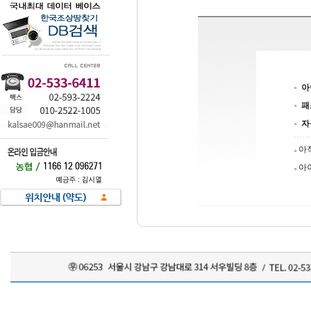
아
패
자
아
아