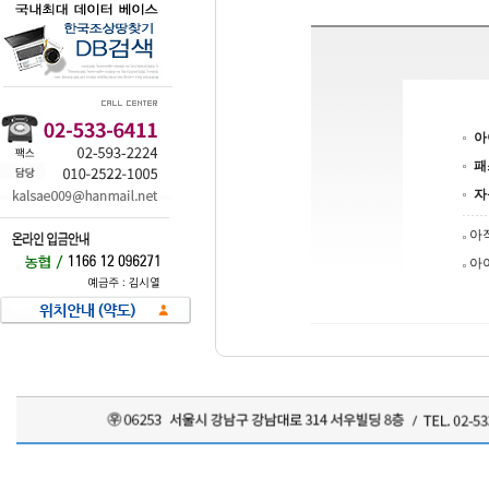
아
패
자
아
아