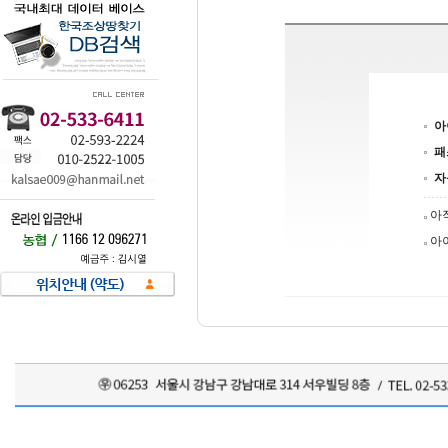
아
패
자
아
아