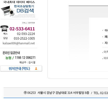
아
패
자
아
아