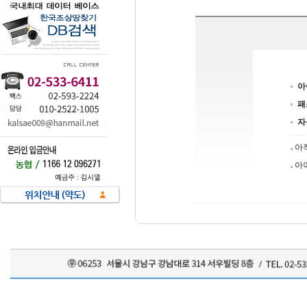
아
패
자
아
아