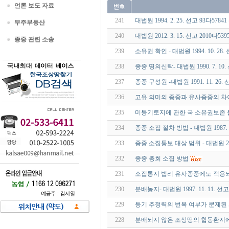
언론 보도 자료
241
대법원 1994. 2. 25. 선고 93다5784
무주부동산
240
대법원 2012. 3. 15. 선고 2010다5
종중 관련 소송
239
소유권 확인 - 대법원 1994. 10. 28.
238
종중 명의신탁- 대법원 1990. 7. 10.
237
종중 구성원 -대법원 1991. 11. 26. 
236
고유 의미의 종중과 유사종중의 차이-대법
235
미등기토지에 관한 국 소유권보존
234
종중 소집 절차 방법 - 대법원 1987. 6
233
종중 소집통보 대상 범위 - 대법원 2000
232
종중 총회 소집 방법
231
소집통지 법리 유사종중에도 적용
230
분배농지- 대법원 1997. 11. 11. 선고
229
등기 추정력의 번복 여부가 문제된
228
분배되지 않은 조상땅의 합동환지에 관