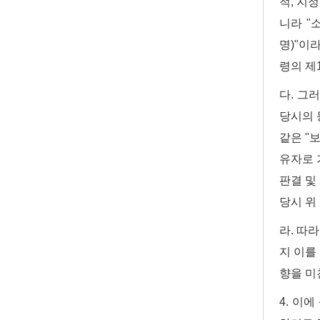
적, 지정
니라 "
명)"이
령의 제1
다. 그
당시의 
같은 "
유자로 
판결 및 
당시 위
라. 따
지 이를
향을 미
4. 이