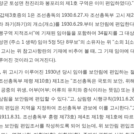
양군 토성면 천진리와 봉포리의 제1호 구역은 이미 편입하였다)."
갑제3호증의 1은 조선총독의 1930.6.27.자 조선총독부 고시 제2
 좌기(좌기)의 개소(개소)를 1930.6.29.부터 보안림에 편입한다
행구역 지적조서"에 기재된 임야들을 포함하여 34필지를 그 대상으
면 (주소 1 생략) 임야 5정 5단 8무보"의 소유자는 위 "소외 1
이 고시는 위 참고사항란의 기재에 비추어 볼 때, 그 기재 임야에
루어진 것이라고 여겨진다).
편, 위 고시가 이루어진 1930년 당시 임야를 보안림에 편입하는 
0. 조선총독부 제령 제10호) 제1조는 "조선총독은 국토의 보안, 위
, 공중의 위생, 어부(어부; 어류의 유치와 증식이라는 뜻임) 또
삼림을 보안림에 편입할 수 있다."고, 삼림령 시행규칙(1911.6.2
의 편입은 지역을 지정하여 조선총독부 관보에 이를 고시한다."고
1911.8.31. 조선총독부 훈령 제73호) 제4조 제1항 제1호에
는 보안림 편입조서를 작성하도록 되어 있는데, 위 보안림 편입조서