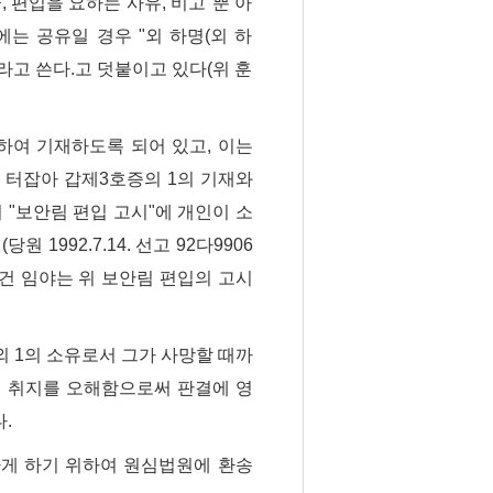
, 편입을 요하는 사유, 비고"뿐 아
에는 공유일 경우 "외 하명(외 하
이라고 쓴다.고 덧붙이고 있다(위 훈
사하여 기재하도록 되어 있고, 이는
 터잡아 갑제3호증의 1의 기재와
 "보안림 편입 고시"에 개인이 소
해
(당원 1992.7.14. 선고 92다9906
이 사건 임야는 위 보안림 편입의 고시
외 1의 소유로서 그가 사망할 때까
의 취지를 오해함으로써 판결에 영
.
하게 하기 위하여 원심법원에 환송