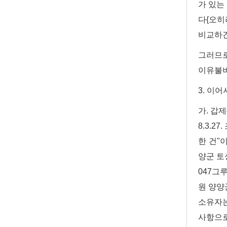
가 있는
다{오히
비교하건
그러므로
이유불비
3. 이어
가. 갑
8.3.
한 건"
양군 토성
047그
원 양양
소유자는
사항으로