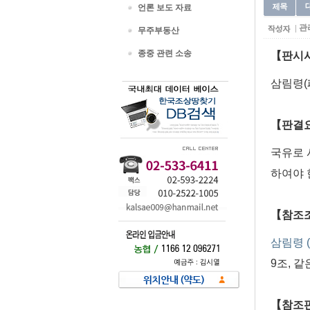
대
언론 보도 자료
관
무주부동산
종중 관련 소송
【판시
삼림령(
【판결
국유로 
하여야 
【참조
삼림령 (
9조, 같
【참조