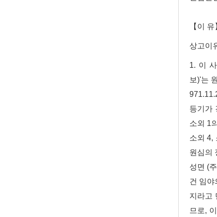
【이 유
상고이
1. 이 
보)'는 
971.
등기가 
소외 1
소외 4,
원심의 
성면 (주
건 임야
지라고 
므로, 