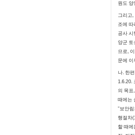
원도 양
그리고, 
조에 따라
공사 시
양군 토성
므로, 
문에 이
나. 한
1.6.2
의 목표
때에는 
"보안림
행절차(
할 때에