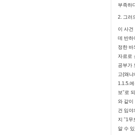
부족하다
2. 그
이 사건 
데 반하
정한 바
자료로 
공부가 
고{왜냐
1.1.
보"로 되
와 같이
건 임야
지 "1
알 수 