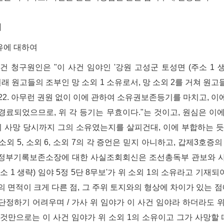
】
유에 대하여
사건 청구원인은 "이 사건 임야인 '강원 고성군 토성면 (주소 1 생략
원래 원고들의 조부인 망 소외 1 소유로서, 망 소외 2를 거쳐 원고들
11.22. 아무런 권원 없이 이에 관하여 소유권보존등기를 마치고,
경료되었으므로, 위 각 등기는 무효이다."는 것이고, 원심은 이에
의 사망 당시까지 그의 소유였는지를 살피건대, 이에 부합하는 듯
 소외 5, 소외 6, 소외 7의 각 증언은 믿지 아니하고, 갑제3호증의 
정부기록보존소장에 대한 사실조회회신은 조선총독부 관보와 사
소 1 생략) 임야 5정 5단 8무보'가 위 소외 1의 소유라고 기재되
의 면적이 크게 다른 점, 그 주위 토지와의 형상에 차이가 있는 점
단정하기 어려우며 / 가사 위 임야가 이 사건 임야라 하더라도 
이것만으로는 이 사건 임야가 위 소외 1의 소유이고 그가 사망