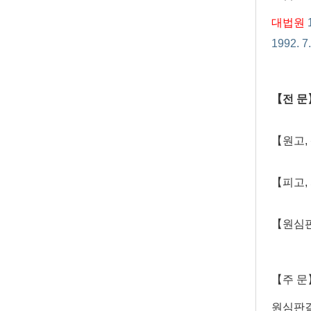
대법원
1
1992. 
【전 문
【원고,
【피고,
【원심
【주 문
원심판결