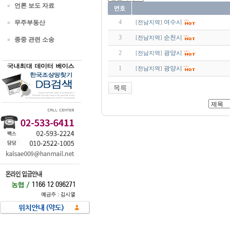
언론 보도 자료
4
여수시
무주부동산
[
전남지역
]
3
순천시
[
전남지역
]
종중 관련 소송
2
광양시
[
전남지역
]
1
광양시
[
전남지역
]