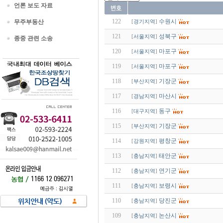
언론 보도 자료
122
수원시
무주부동산
[
경기지역
]
121
성북구
[
서울지역
]
종중 관련 소송
120
마포구
[
서울지역
]
119
마포구
[
서울지역
]
118
기장군
[
부산지역
]
117
마산시
[
경남지역
]
116
동구
[
대구지역
]
115
기장군
[
부산지역
]
114
평창군
[
강원지역
]
113
태안군
[
충남지역
]
112
연기군
[
충남지역
]
111
보령시
[
충남지역
]
110
당진군
[
충남지역
]
109
논산시
[
충남지역
]