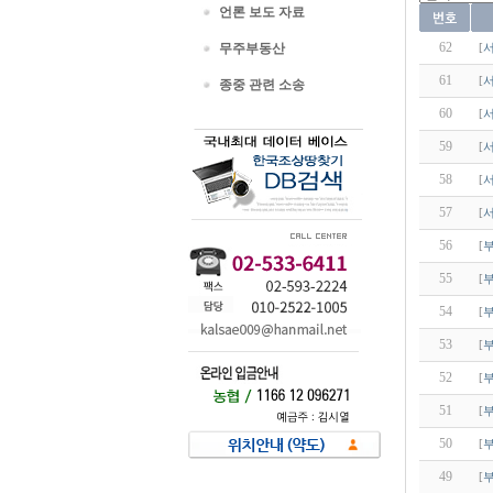
언론 보도 자료
62
무주부동산
[
61
[
종중 관련 소송
60
[
59
[
58
[
57
[
56
[
55
[
54
[
53
[
52
[
51
[
50
[
49
[