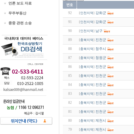
언론 보도 자료
92
강화군
무주부동산
[
인천지역
]
91
강화군
[
인천지역
]
종중 관련 소송
90
남구
[
인천지역
]
89
진천군
[
충북지역
]
88
청주시
[
충북지역
]
87
청원군
[
충북지역
]
86
진천군
[
충북지역
]
85
진천군
[
충북지역
]
84
진천군
[
충북지역
]
83
진천군
[
충북지역
]
82
진천군
[
충북지역
]
81
진천군
[
충북지역
]
80
제천시
[
충북지역
]
79
제천시
[
충북지역
]