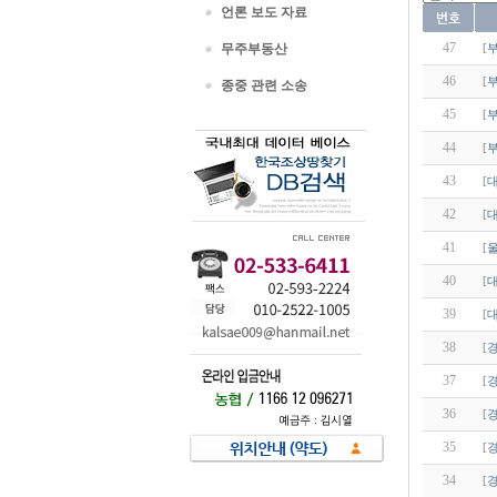
언론 보도 자료
47
무주부동산
[
46
[
종중 관련 소송
45
[
44
[
43
[
42
[
41
[
40
[
39
[
38
[
37
[
36
[
35
[
34
[