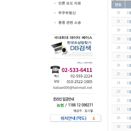
언론 보도 자료
32
무주부동산
[
31
[
종중 관련 소송
30
[
29
[
28
[
27
[
26
[
25
[
24
[
23
[
22
[
21
[
20
[
19
[