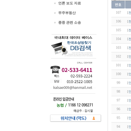
언론 보도 자료
107
무주부동산
[
106
[
종중 관련 소송
105
[
104
[
103
[
102
[
101
[
100
[
99
[
98
[
97
[
96
[
95
[
94
[