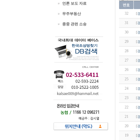
언론 보도 자료
32
무주부동산
[
31
[
종중 관련 소송
30
[
29
[
28
[
27
[
26
[
25
[
24
[
23
[
22
[
21
[
20
[
19
[