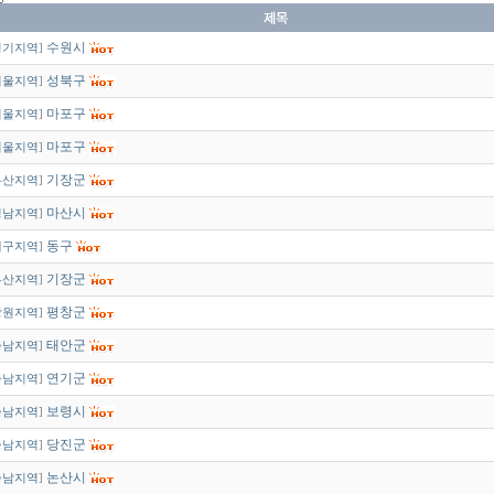
수원시
경기지역
]
성북구
서울지역
]
마포구
서울지역
]
마포구
서울지역
]
기장군
부산지역
]
마산시
경남지역
]
동구
대구지역
]
기장군
부산지역
]
평창군
강원지역
]
태안군
충남지역
]
연기군
충남지역
]
보령시
충남지역
]
당진군
충남지역
]
논산시
충남지역
]