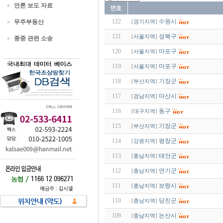
언론 보도 자료
122
수원시
무주부동산
[
경기지역
]
121
성북구
[
서울지역
]
종중 관련 소송
120
마포구
[
서울지역
]
119
마포구
[
서울지역
]
118
기장군
[
부산지역
]
117
마산시
[
경남지역
]
116
동구
[
대구지역
]
115
기장군
[
부산지역
]
114
평창군
[
강원지역
]
113
태안군
[
충남지역
]
112
연기군
[
충남지역
]
111
보령시
[
충남지역
]
110
당진군
[
충남지역
]
109
논산시
[
충남지역
]