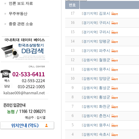
언론 보도 자료
17
김포시
무주부동산
[
경기지역
]
16
구리시
[
경기지역
]
종중 관련 소송
15
구리시
[
경기지역
]
14
양평군
[
경기지역
]
13
파주시
[
경기지역
]
12
철원군
[
강원지역
]
11
원주시
[
강원지역
]
10
양양군
[
강원지역
]
9
횡성군
[
강원지역
]
8
횡성군
[
강원지역
]
7
화천군
[
강원지역
]
6
춘천시
[
강원지역
]
5
원주시
[
강원지역
]
4
속초시
[
강원지역
]