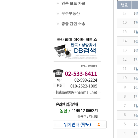
언론 보도 자료
17
무주부동산
[
16
[
종중 관련 소송
15
[
14
[
13
[
12
[
11
[
10
[
9
[
8
[
7
[
6
[
5
[
4
[