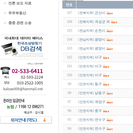
언론 보도 자료
107
군산시
무주부동산
[
전북지역
]
106
곡성군 외
[
전북지역
]
종중 관련 소송
105
순천시
[
전남지역
]
104
광양시
[
전남지역
]
103
광양시
[
전남지역
]
102
서구
[
인천지역
]
101
서구
[
인천지역
]
100
서구
[
인천지역
]
99
동구
[
인천지역
]
98
남동구
[
인천지역
]
97
계양구
[
인천지역
]
96
중구
[
인천지역
]
95
연수구
[
인천지역
]
94
연수구
[
인천지역
]