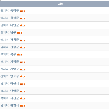
동작구
서울지역
]
횡성군
강원지역
]
태안군
충남지역
]
남구
인천지역
]
평창군
강원지역
]
산청군
경남지역
]
북구
대구지역
]
기장군
부산지역
]
계양구
인천지역
]
영도구
부산지역
]
마산시
경남지역
]
단양군
충북지역
]
괴산군
충북지역
]
광양시
전남지역
]