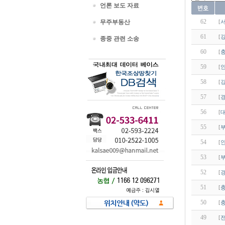
언론 보도 자료
62
무주부동산
[
61
[
종중 관련 소송
60
[
59
[
58
[
57
[
56
[
55
[
54
[
53
[
52
[
51
[
50
[
49
[