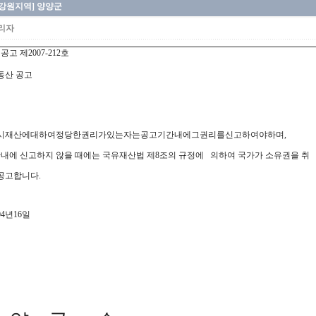
[강원지역] 양양군
리자
고 제2007-212호
동산 공고
시재산에대하여정당한권리가있는자는공고기간내에그권리를신고하여야하며,
내에 신고하지 않을 때에는 국유재산법 제8조의 규정에 의하여 국가가 소유권을 취
공고합니다.
04년16일