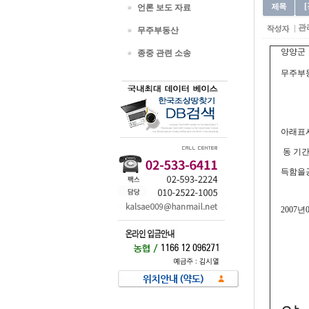
언론 보도 자료
관
무주부동산
양양군 공
종중 관련 소송
무주부
아래표
동 기간
득함을
2007년