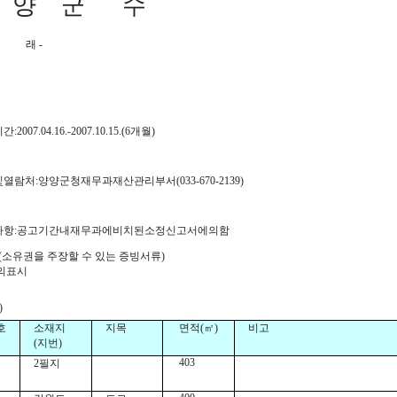
 양 군 수
 래 -
:2007.04.16.-2007.10.15.(6개월)
및열람처:양양군청재무과재산관리부서(033-670-2139)
고사항:공고기간내재무과에비치된소정신고서에의함
권을 주장할 수 있는 증빙서류)
산의표시
)
호
소재지
지목
면적(㎡)
비고
(지번)
403
2필지