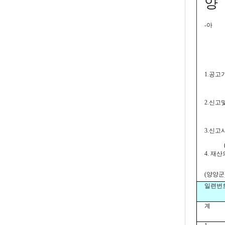
양
-아
1.공고기간
2.신고
3.신
(소유
4. 재
(양양군
일련번
계