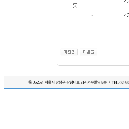
4
동
〃
4