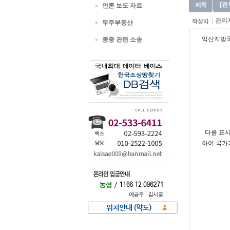
[전
언론 보도 자료
관리
무주부동산
익산지방국토
종중 관련 소송
다음 표시
하여 국가