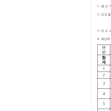
1. 공 고 기 
2. 신고 
3. 신 고
4. 재산의
연
번
합
계
1
2
3
4
5