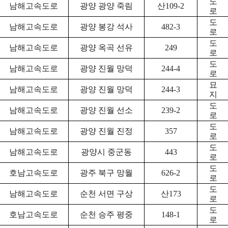
도
남해고속도로
광양 광양 죽림
산109-2
로
도
남해고속도로
광양 봉강 석사
482-3
로
도
남해고속도로
광양 옥곡 선유
249
로
도
남해고속도로
광양 진월 망덕
244-4
로
묘
남해고속도로
광양 진월 망덕
244-3
지
도
남해고속도로
광양 진월 선소
239-2
로
도
남해고속도로
광양 진월 진정
357
로
도
남해고속도로
광양시 중군동
443
로
도
호남고속도로
광주 북구 망월
626-2
로
도
남해고속도로
순천 서면 구상
산173
로
도
호남고속도로
순천 승주 평중
148-1
로