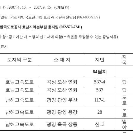
간 : 2007. 4 . 16 . ~ 2007. 9 . 15 . (6개월간)
및 열람 : 익산지방국토관리청 보상과 국유재산담당 (063-850-9177)
한국도로공사 호남지역본부팀 용지팀 (062-570-7241)
 사 항 : 공고기간 내 소정의 신고서에 의함(소유권을 주장할 수 있는 증빙서류)
 표시
지
토지의 구분
소 재 지
지번
목
64필지
호남고속도로
곡성 오산 연화
537-4
답
호남고속도로
곡성 오산 연화
537
답
도
남해고속도로
광양 광양 우산
117-1
로
도
남해고속도로
광양 광양 용강
28
로
임
남해고속도로
광양 옥곡 장동
산13
야