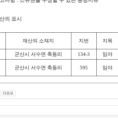
 신고사항 : 소유권을 주장할 수 있는 증빙서류
재산의 표시
재산의 소재지
지번
지목
군산시 서수면 축동리
134-3
임야
군산시 서수면 축동리
595
임야