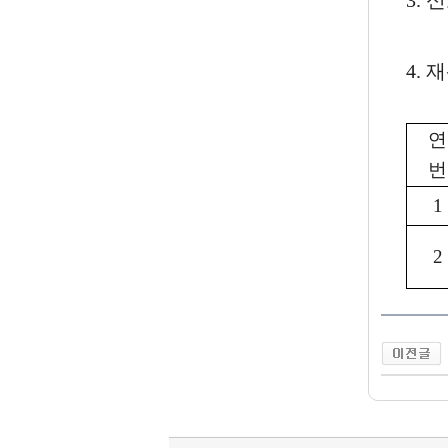
3.
4. 
연
번
1
2