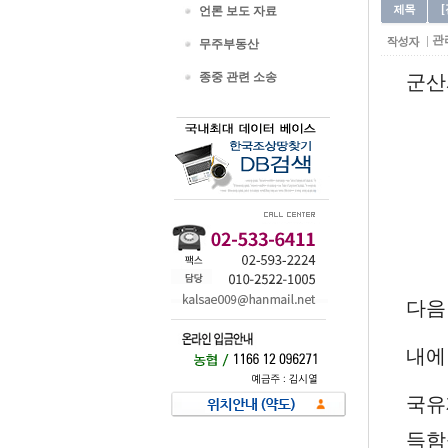
언론 보도 자료
관
무주부동산
종중 관련 소송
군산
다음
내에
국유
득함