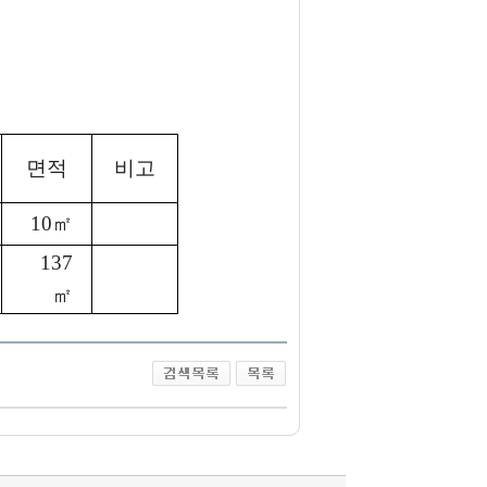
면적
비고
10㎡
137
㎡