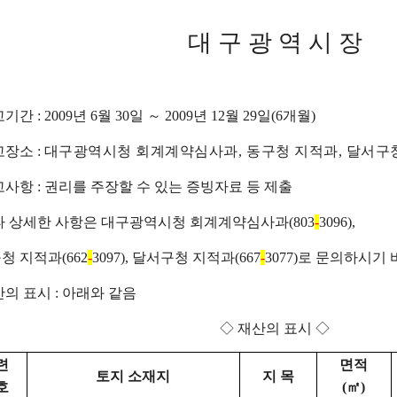
대 구 광 역 시 장
고기간 : 2009년 6월 30일
～
2009년 12월 29일(6개월)
고장소 :
대구광역시청 회계계약심사과, 동구청 지적과, 달서구
신고사항 : 권리를 주장할 수 있는 증빙자료 등 제출
기타 상세한 사항은 대구광역시청 회계계약심사과(803
-
3096),
 지적과(662
-
3097), 달서구청 지적과(667
-
3077)로 문의하시기
재산의 표시 : 아래와 같음
◇ 재산의 표시 ◇
련
면적
토지 소재지
지 목
호
(㎡)