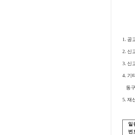
1. 공
2. 신
3. 
4. 
동구청
5. 
일
번