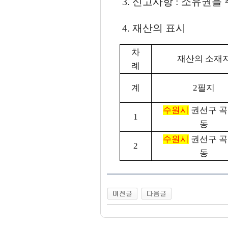
3. 신고사항 : 소유권을
4. 재산의 표시
차
재산의 소재
례
계
2필지
수원시
권선구 
1
동
수원시
권선구 
2
동