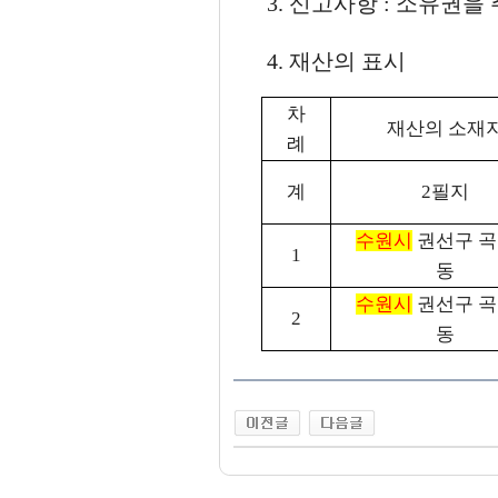
3. 신고사항 : 소유권을
4. 재산의 표시
차
재산의 소재
례
계
2필지
수원시
권선구 
1
동
수원시
권선구 
2
동