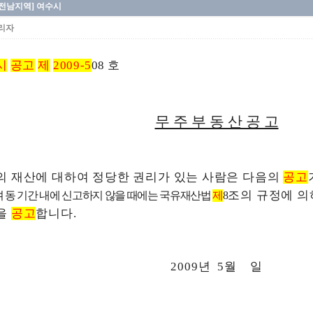
[전남지역] 여수시
리자
시
공고
제
2009-5
08 호
무 주 부 동 산 공 고
의 재산에 대하여 정당한 권리가 있는 사람은 다음의
공고
조의
규정에 의
며 동 기간 내에 신고하지 않을 때에는 국유재산법
제
8
을
공고
합니다.
2009년 5월 일