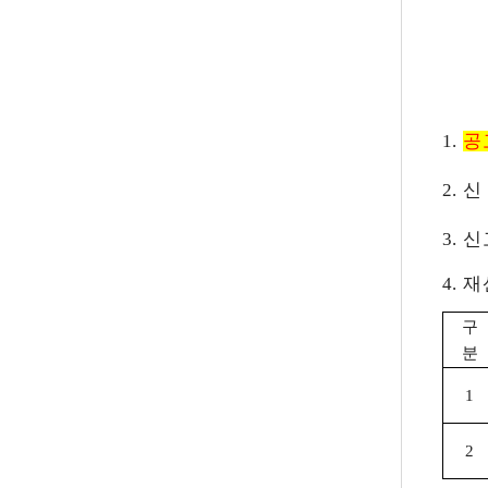
1.
공
2. 
3. 
4. 
구
분
1
2