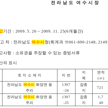
전 라 남 도 여 수 시 장
고
기간 : 2009. 5. 26 ~ 2009. 11. 25(6개월간)
신 고 처 : 전라남도
여수시
청(회계과 ☏061-690-2148, 2149
신고사항 : 소유권을 주장할 수 있는 증빙서류
재산의 표시
지
면적
토 지 소 재 지
지 번
목
(㎡)
전라남도
여수시
화양면 용
1397
잡종
721
주리
-24
지
전라남도
여수시
화양면 용
1397
잡종
1,7
주리
-25
지
40