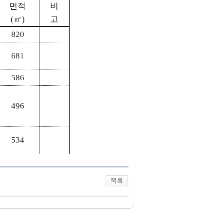
면적
비
(㎡)
고
820
681
586
496
534