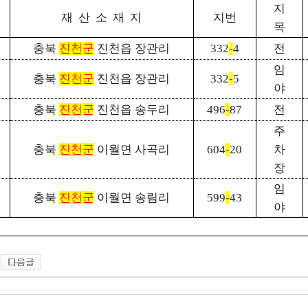
지
재 산 소 재 지
지번
목
충북
진천군
진천읍 장관리
332
-
4
전
임
충북
진천군
진천읍 장관리
332
-
5
야
충북
진천군
진천읍 송두리
496
-
87
전
주
충북
진천군
이월면 사곡리
604
-
20
차
장
임
충북
진천군
이월면 송림리
599
-
43
야