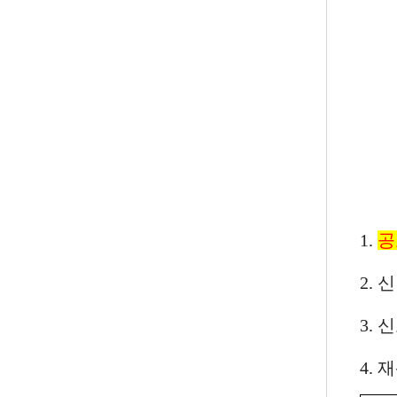
1.
공
2. 
3.
4. 