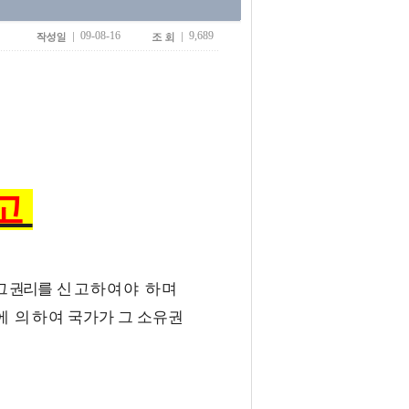
09-08-16
9,689
고
그 권리
를
신고하여야 하며
에 의하
여
국가가 그 소유권