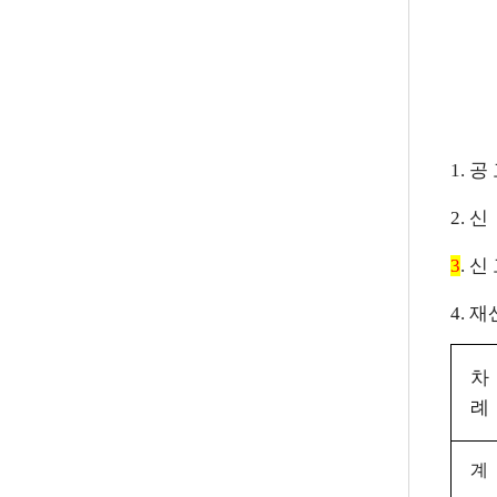
1. 공
2. 
3
. 
4. 
차
례
계