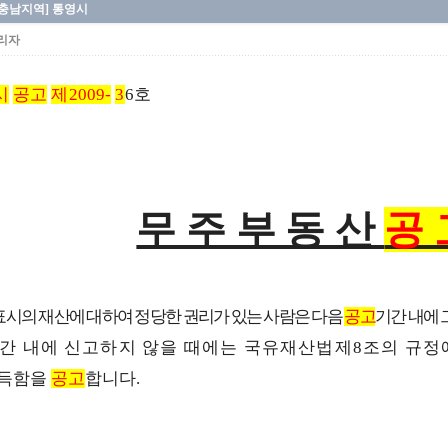
[충남지역] 통영시
리자
시
공고
제2009-
3
6호
무주부동산
공
표시의 재산에 대하여 정당한 권리가 있는 사람은 다음
공고
기간 내에 
기간 내에 신고하지 않을 때에는 국유재산법제8조의 규정
취득함을
공고
합니다.