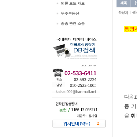
언론 보도 자료
관
무주부동산
종중 관련 소송
통영
다음 
동 
을 