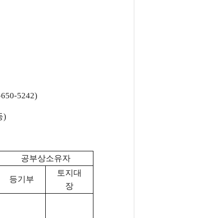
0-5242)
등)
공부상소유자
토지대
등기부
장