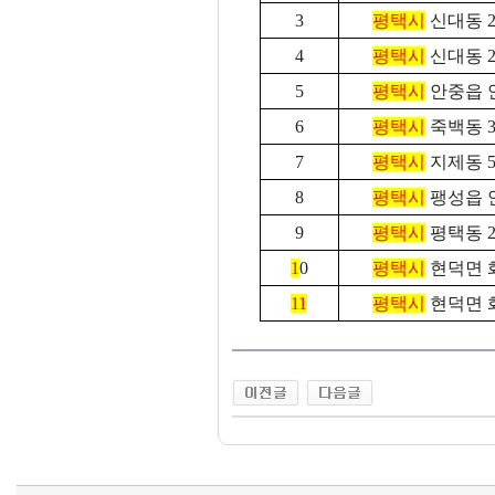
3
평택시
신대동 2
4
평택시
신대동 2
5
평택시
안중읍 안
6
평택시
죽백동 3
7
평택시
지제동 5
8
평택시
팽성읍 안
9
평택시
평택동 2
1
0
평택시
현덕면 화
1
1
평택시
현덕면 화