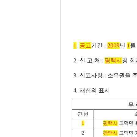
1
.
공고
기간 :
2009
년
1
2. 신 고 처 :
평택시
청 회계
3. 신고사항 : 소유권을
4. 재산의 표시
무 
연 번
1
평택시
고덕면 율
2
평택시
고덕면 좌