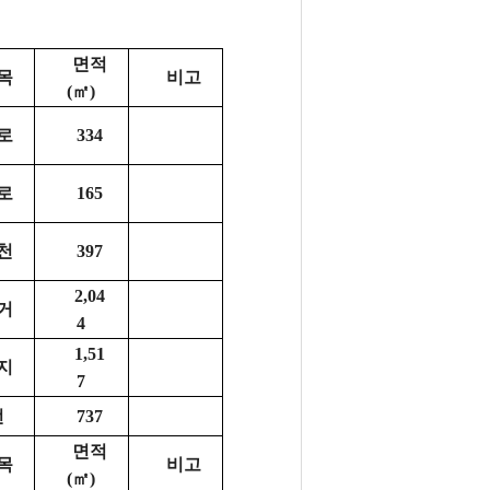
면적
목
비고
(㎡
)
로
334
로
165
천
397
2,04
거
4
1,51
지
7
전
737
면적
목
비고
(㎡
)