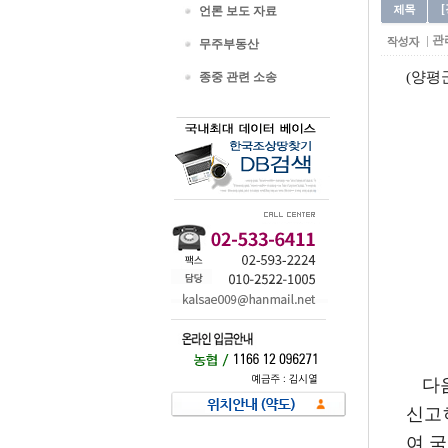
언론 보도 자료
관
무주부동산
(양평군
종중 관련 소송
다
신고
여 