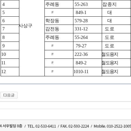
4
주례동
55-263
잡종지
5
〃
849-1
대
6
학장동
579-28
대
사상구
7
감전동
331-12
도로
8
주례동
55-264
도로
9
〃
79-27
도로
10
〃
222-36
철도용지
11
〃
849-2
철도용지
12
〃
1010-11
철도용지