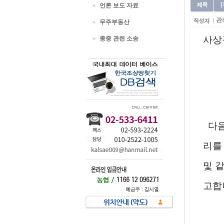
언론 보도 자료
관
무주부동산
사상구
종중 관련 소송
다음
리를
및 
고합