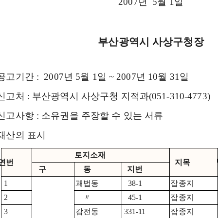
2007년 5월 1일
부산광역시 사상구청장
공고기간 : 2007년 5월 1일 ~ 2007년 10월 31일
신고처 : 부산광역시 사상구청 지적과(051-310-4773)
 신고사항 : 소유권을 주장할 수 있는 서류
 재산의 표시
토지소재
연번
지목
구
동
지번
1
괘법동
38-1
잡종지
2
〃
45-1
잡종지
3
감전동
331-11
잡종지