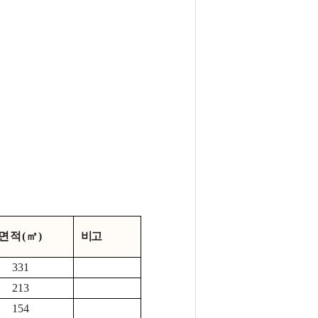
면적(㎡)
비고
331
213
154