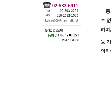
등기
수 
하며
동 
의하