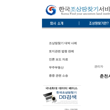
조상땅찾기 대박 사례
토지관련 법령 판례
언론 보도 자료
관리자
무주부동산
종중 관련 소송
춘천시