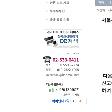
언론 보도 자료
관
무주부동산
종중 관련 소송
서울
다음
신고
하여