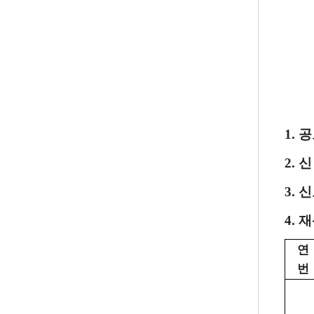
1. 
2. 
3.
4. 
연
번