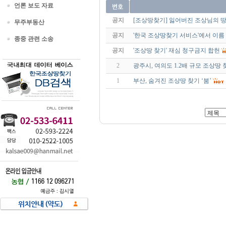
언론 보도 자료
공지
[조상땅찾기] 잃어버진 조상님의 땅
무주부동산
공지
'한국 조상땅찾기 서비스'에서 이름
종중 관련 소송
공지
'조상땅 찾기' 재심 청구금지 합헌
2
광주시, 여의도 1.2배 규모 조상땅
1
부산, 숨겨진 조상땅 찾기 ‘붐’