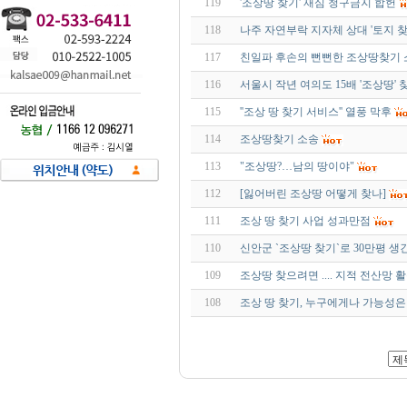
119
'조상땅 찾기' 재심 청구금지 합헌
118
나주 자연부락 지자체 상대 '토지 찾
117
친일파 후손의 뻔뻔한 조상땅찾기 
116
서울시 작년 여의도 15배 '조상땅'
115
''조상 땅 찾기 서비스'' 열풍 막후
114
조상땅찾기 소송
113
"조상땅?…남의 땅이야"
112
[잃어버린 조상땅 어떻게 찾나]
111
조상 땅 찾기 사업 성과만점
110
신안군 `조상땅 찾기`로 30만평 생
109
조상땅 찾으려면 .... 지적 전산망 
108
조상 땅 찾기, 누구에게나 가능성은