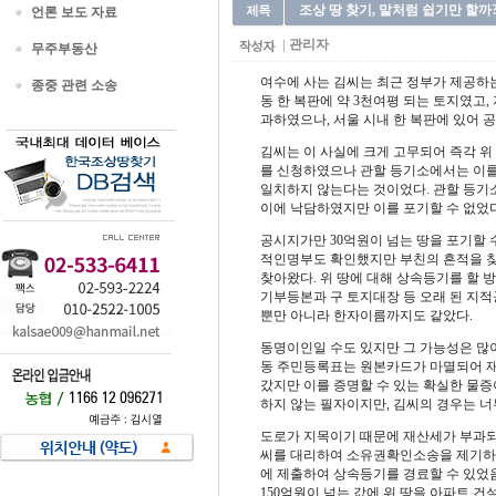
조상 땅 찾기, 말처럼 쉽기만 할까
언론 보도 자료
관리자
무주부동산
여수에 사는 김씨는 최근 정부가 제공하는
종중 관련 소송
동 한 복판에 약 3천여평 되는 토지였고,
과하였으나, 서울 시내 한 복판에 있어 공
김씨는 이 사실에 크게 고무되어 즉각 
를 신청하였으나 관할 등기소에서는 이를
일치하지 않는다는 것이었다. 관할 등기
이에 낙담하였지만 이를 포기할 수 없었다
공시지가만 30억원이 넘는 땅을 포기할
적인명부도 확인했지만 부친의 흔적을 찾
찾아왔다. 위 땅에 대해 상속등기를 할 
기부등본과 구 토지대장 등 오래 된 지
뿐만 아니라 한자이름까지도 같았다.
동명이인일 수도 있지만 그 가능성은 많
동 주민등록표는 원본카드가 마멸되어 재
갔지만 이를 증명할 수 있는 확실한 물증
하지 않는 필자이지만, 김씨의 경우는 너
도로가 지목이기 때문에 재산세가 부과되
씨를 대리하여 소유권확인소송을 제기하였고
에 제출하여 상속등기를 경료할 수 있었
150억원이 넘는 값에 위 땅을 아파트 건